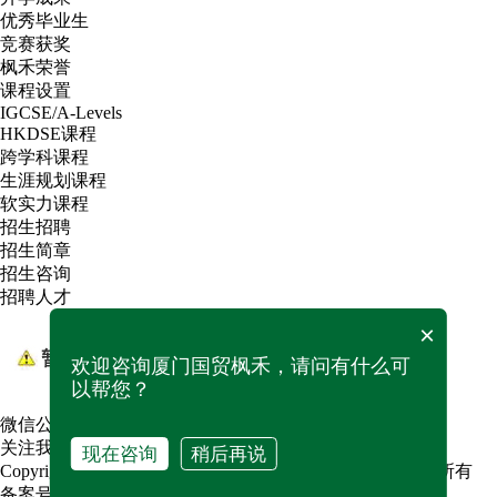
优秀毕业生
竞赛获奖
枫禾荣誉
课程设置
IGCSE/A-Levels
HKDSE课程
跨学科课程
生涯规划课程
软实力课程
招生招聘
招生简章
招生咨询
招聘人才
×
欢迎咨询厦门国贸枫禾，请问有什么可
以帮您？
微信公众号
关注我们的官方微信
现在咨询
稍后再说
Copyright 2021
国贸枫禾(厦门)教育管理有限公司 © 版权所有
备案号：
闽ICP备2024076871号-1