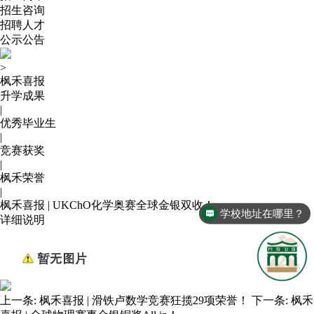
招生咨询
招聘人才
公示公告
>
枫禾喜报
升学成果
|
优秀毕业生
|
竞赛获奖
|
枫禾荣誉
|
枫禾喜报 | UKChO化学奥赛全球金银双收！
学校地址在哪里？
详细说明
上一条:
枫禾喜报 | 滑铁卢数学竞赛狂揽29项荣誉！
下一条:
枫禾