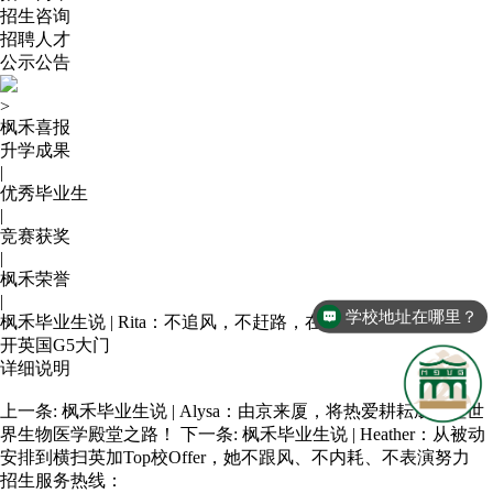
招生咨询
招聘人才
公示公告
>
枫禾喜报
升学成果
|
优秀毕业生
|
竞赛获奖
|
枫禾荣誉
|
学校地址在哪里？
枫禾毕业生说 | Rita：不追风，不赶路，在“慢而稳”的节奏中敲
开英国G5大门
详细说明
上一条:
枫禾毕业生说 | Alysa：由京来厦，将热爱耕耘成通往世
界生物医学殿堂之路！
下一条:
枫禾毕业生说 | Heather：从被动
安排到横扫英加Top校Offer，她不跟风、不内耗、不表演努力
招生服务热线：