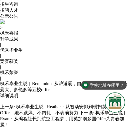
招生咨询
招聘人才
公示公告
>
枫禾喜报
升学成果
|
优秀毕业生
|
竞赛获奖
|
枫禾荣誉
|
枫禾毕业生说｜Benjamin：从沪返厦，自律少年笃行破茧，斩获
学校地址在哪里？
曼大、多伦多等五校offer！
详细说明
上一条:
枫禾毕业生说 | Heather：从被动安排到横扫英加Top校
Offer，她不跟风、不内耗、不表演努力
下一条:
枫禾毕业生说 |
Ryan：从编程社长到航空工程梦，用英加澳多国Offer为青春加
冕！