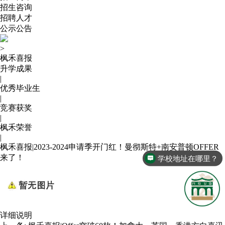
招生咨询
招聘人才
公示公告
>
枫禾喜报
升学成果
|
优秀毕业生
|
竞赛获奖
|
枫禾荣誉
|
枫禾喜报|2023-2024申请季开门红！曼彻斯特+南安普顿OFFER
来了！
学校地址在哪里？
详细说明