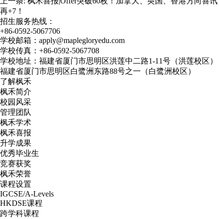
上一条:
枫禾喜报|Offer突破60枚！加拿大、英国、香港方向喜讯
再+7！
招生服务热线：
+86-0592-5067706
学校邮箱：apply@maplegloryedu.com
学校传真：+86-0592-5067708
学校地址：福建省厦门市思明区洪莲中二路1-11号（洪莲校区）
福建省厦门市思明区白鹭洲东路88号之一（白鹭洲校区）
了解枫禾
枫禾简介
校园风采
管理团队
枫禾学术
枫禾喜报
升学成果
优秀毕业生
竞赛获奖
枫禾荣誉
课程设置
IGCSE/A-Levels
HKDSE课程
跨学科课程